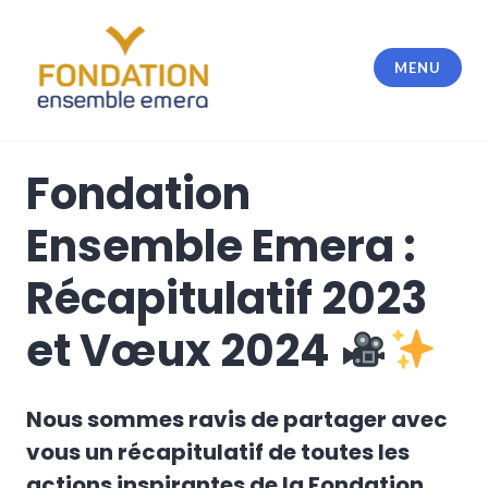
Accéder
au
contenu
MENU
principal
Fondation Ensemble Emera
Fondation
Ensemble Emera :
Récapitulatif 2023
et Vœux 2024
Nous sommes ravis de partager avec
vous un récapitulatif de toutes les
actions inspirantes de la Fondation