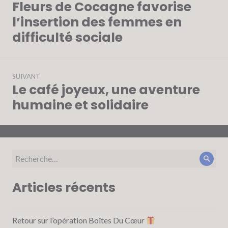
de
Fleurs de Cocagne favorise
Article
l’article
précédent :
l’insertion des femmes en
difficulté sociale
SUIVANT
Le café joyeux, une aventure
Article
Suivant:
humaine et solidaire
Recherche
Rech
pour :
Articles récents
Retour sur l’opération Boîtes Du Cœur