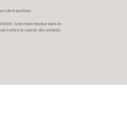
urs de transition
l Afelt : Une main tendue dans le
at contre le cancer des enfants