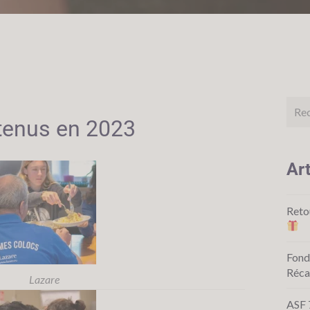
utenus en 2023
Art
Reto
Fond
Réca
Lazare
ASF 