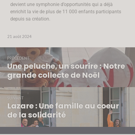
devient une symphonie d’opportunités qui a déjà
enrichit la vie de plus de 11 000 enfants participants
depuis sa création.
21 août 2024
PRÉCÉDENT
Une peluche, un sourire : Notre
grande collecte de Noël
SUIVANT
Lazare : Une famille au coeur
de la solidarité