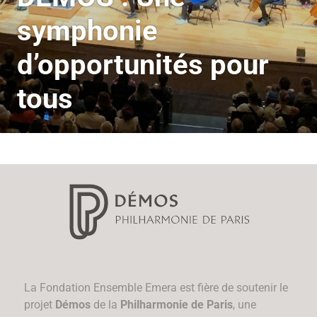
symphonie
d’opportunités pour
tous
La Fondation Ensemble Emera est fière de soutenir le
projet
Démos
de la
Philharmonie de Paris
, une