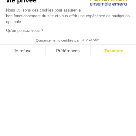
faveur de l’insertion et de l’égalité des chances.
Chaque année, elle se consacre à des projets de lutte
contre la pauvreté et l’exclusion.
Grâce à vos dons, nous pouvons soutenir plus d’actions et
développer d’autres projets d’envergure.
Ces dons permettent ainsi de contribuer au mieux-être de
personnes défavorisées tout en bénéficiant d’une
réduction d’impôts.
JE FAIS UN DON !
Pages
Conditions générales d’utilisation du site