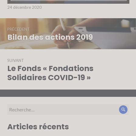
24 décembre 2020
Navigation
PRÉCÉDENT
de
Bilan des actions 2019
Article
l’article
précédent :
SUIVANT
Le Fonds « Fondations
Article
Suivant:
Solidaires COVID-19 »
Recherche
Rech
pour :
Articles récents