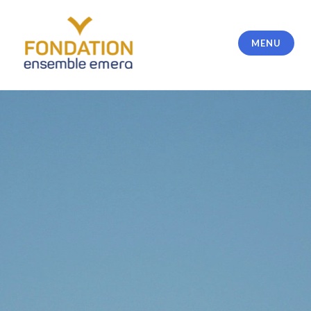
Accéder
au
contenu
MENU
principal
Fondation Ensemble Emera