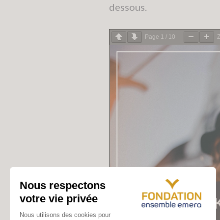
dessous.
Page
1
/
10