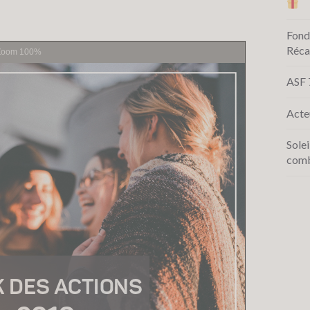
Fond
Réca
Zoom
100%
ASF 
Acte
Solei
comb