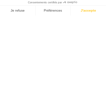
Pages
Conditions générales d’utilisation du site
L’actualité
La Fondation Ensemble Emera
Mécénat
Mentions légales
Nos projets
nos projets
Nous contacter