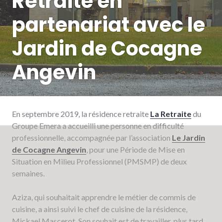
Retraite en
partenariat avec le
Jardin de Cocagne
Angevin
En septembre 2019, la résidence retraite
La Retraite
du
Groupe Emera a accueilli une personne en difficulté
professionnelle, accompagnée par l’association
Le Jardin
de Cocagne Angevin
, pour une Période de Mise en
Situation en Milieu Professionnel (PMSMP) de deux
semaines.
Aziza, qui souhaitait apprendre le métier de commis de
cuisine, a ainsi suivi le chef de cuisine de la résidence,
Mickael Mascerot. Son souhait est de travailler, plus tard,